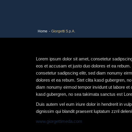
Home
-
Giorgetti S.p.A.
Lorem ipsum dolor sit amet, consetetur sadipscing
eos et accusam et justo duo dolores et ea rebum. 
consetetur sadipscing elitr, sed diam nonumy eirm
dolores et ea rebum. Stet clita kasd gubergren, no
diam nonumy eirmod tempor invidunt ut labore et d
kasd gubergren, no sea takimata sanctus est Lore
Duis autem vel eum iriure dolor in hendrerit in vulp
dignissim qui blandit praesent luptatum zzril deleni
www.giorgettimeda.com